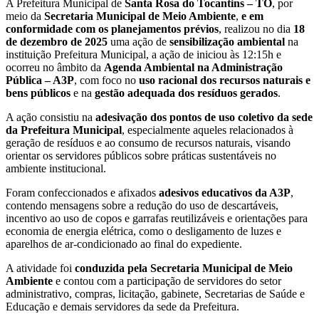
A Prefeitura Municipal de
Santa Rosa do Tocantins – TO
, por
meio da
Secretaria Municipal de Meio Ambiente
,
e em
conformidade com os planejamentos prévios
, realizou no dia
18
de dezembro de 2025
uma ação de
sensibilização ambiental
na
instituição Prefeitura Municipal, a ação de iniciou às 12:15h e
ocorreu no âmbito da
Agenda Ambiental na Administração
Pública – A3P
, com foco no
uso racional dos recursos naturais e
bens públicos
e na
gestão adequada dos resíduos gerados
.
A ação consistiu na
adesivação dos pontos de uso coletivo da sede
da Prefeitura Municipal
, especialmente aqueles relacionados à
geração de resíduos e ao consumo de recursos naturais, visando
orientar os servidores públicos sobre práticas sustentáveis no
ambiente institucional.
Foram confeccionados e afixados
adesivos educativos da A3P
,
contendo mensagens sobre a redução do uso de descartáveis,
incentivo ao uso de copos e garrafas reutilizáveis e orientações para
economia de energia elétrica, como o desligamento de luzes e
aparelhos de ar-condicionado ao final do expediente.
A atividade foi
conduzida pela Secretaria Municipal de Meio
Ambiente
e contou com a participação de servidores do setor
administrativo, compras, licitação, gabinete, Secretarias de Saúde e
Educação e demais servidores da sede da Prefeitura.