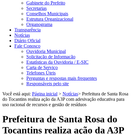
Gabinete do Prefeito
Secretarias
Conselhos Municipais
Estrutura Organizacional
Organograma
Transparência
Notícias
Diário Oficial
Fale Conosco
Ouvidoria Municipal
Solicitação de Informação
Estatísticas da Ouvidoria / E-SIC
Carta de Serviço
Telefones Úteis
Perguntas e respostas mais frequentes
Responsáveis pelo site
Você está aqui:
Página inicial
>
Notícias
> Prefeitura de Santa Rosa
do Tocantins realiza ação da A3P com adesivação educativa para
uso racional de recursos e gestão de resíduos
Prefeitura de Santa Rosa do
Tocantins realiza ação da A3P