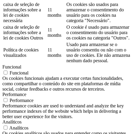
caixa de seleção de
Os cookies são usados ​​para
informações sobre a
11
armazenar o consentimento do
lei de cookies
months
usuário para os cookies na
necessária
categoria "Necessário".
caixa de seleção de
O cookie é usado para armazenar
11
informações sobre a
o consentimento do usuário para
months
lei de cookies Outros
os cookies na categoria "Outros".
Usado para armazenar se o
Política de cookies
11
usuário consentiu ou não com o
visualizados
months
uso de cookies. Ele não armazena
nenhum dado pessoal.
Funcional
Funcional
Os cookies funcionais ajudam a executar certas funcionalidades,
como compartilhar o conteúdo do site em plataformas de mídia
social, coletar feedbacks e outros recursos de terceiros.
Performance
Performance
Performance cookies are used to understand and analyze the key
performance indexes of the website which helps in delivering a
better user experience for the visitors.
Analíticos
Analíticos
Os cookies analíticos são usados ​​para entender como os visitantes