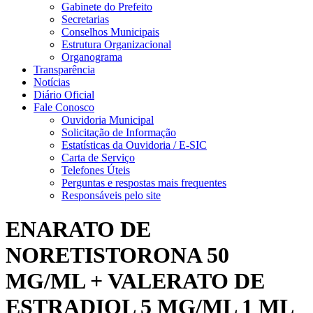
Gabinete do Prefeito
Secretarias
Conselhos Municipais
Estrutura Organizacional
Organograma
Transparência
Notícias
Diário Oficial
Fale Conosco
Ouvidoria Municipal
Solicitação de Informação
Estatísticas da Ouvidoria / E-SIC
Carta de Serviço
Telefones Úteis
Perguntas e respostas mais frequentes
Responsáveis pelo site
ENARATO DE
NORETISTORONA 50
MG/ML + VALERATO DE
ESTRADIOL 5 MG/ML 1 ML