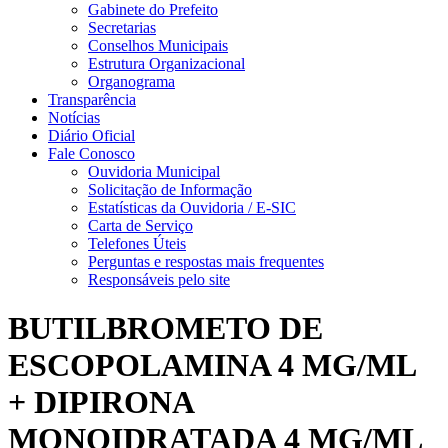
Gabinete do Prefeito
Secretarias
Conselhos Municipais
Estrutura Organizacional
Organograma
Transparência
Notícias
Diário Oficial
Fale Conosco
Ouvidoria Municipal
Solicitação de Informação
Estatísticas da Ouvidoria / E-SIC
Carta de Serviço
Telefones Úteis
Perguntas e respostas mais frequentes
Responsáveis pelo site
BUTILBROMETO DE
ESCOPOLAMINA 4 MG/ML
+ DIPIRONA
MONOIDRATADA 4 MG/ML