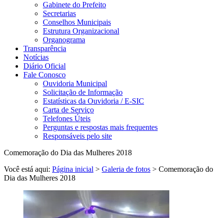
Gabinete do Prefeito
Secretarias
Conselhos Municipais
Estrutura Organizacional
Organograma
Transparência
Notícias
Diário Oficial
Fale Conosco
Ouvidoria Municipal
Solicitação de Informação
Estatísticas da Ouvidoria / E-SIC
Carta de Serviço
Telefones Úteis
Perguntas e respostas mais frequentes
Responsáveis pelo site
Comemoração do Dia das Mulheres 2018
Você está aqui:
Página inicial
>
Galeria de fotos
> Comemoração do
Dia das Mulheres 2018