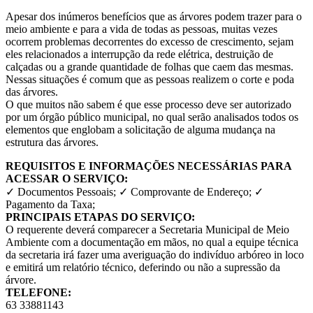
Apesar dos inúmeros benefícios que as árvores podem trazer para o
meio ambiente e para a vida de todas as pessoas, muitas vezes
ocorrem problemas decorrentes do excesso de crescimento, sejam
eles relacionados a interrupção da rede elétrica, destruição de
calçadas ou a grande quantidade de folhas que caem das mesmas.
Nessas situações é comum que as pessoas realizem o corte e poda
das árvores.
O que muitos não sabem é que esse processo deve ser autorizado
por um órgão público municipal, no qual serão analisados todos os
elementos que englobam a solicitação de alguma mudança na
estrutura das árvores.
REQUISITOS E INFORMAÇÕES NECESSÁRIAS PARA
ACESSAR O SERVIÇO:
✓ Documentos Pessoais; ✓ Comprovante de Endereço; ✓
Pagamento da Taxa;
PRINCIPAIS ETAPAS DO SERVIÇO:
O requerente deverá comparecer a Secretaria Municipal de Meio
Ambiente com a documentação em mãos, no qual a equipe técnica
da secretaria irá fazer uma averiguação do indivíduo arbóreo in loco
e emitirá um relatório técnico, deferindo ou não a supressão da
árvore.
TELEFONE:
63 33881143