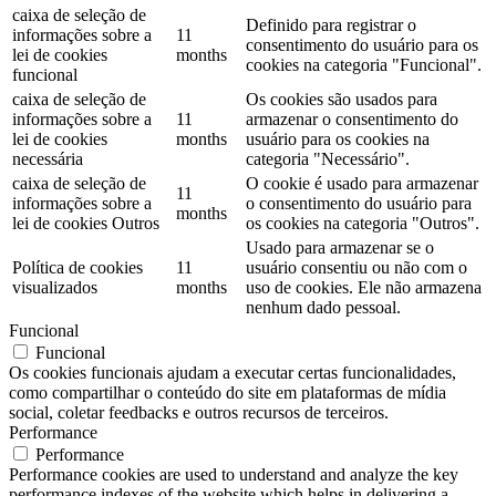
caixa de seleção de
Definido para registrar o
informações sobre a
11
consentimento do usuário para os
lei de cookies
months
cookies na categoria "Funcional".
funcional
caixa de seleção de
Os cookies são usados ​​para
informações sobre a
11
armazenar o consentimento do
lei de cookies
months
usuário para os cookies na
necessária
categoria "Necessário".
caixa de seleção de
O cookie é usado para armazenar
11
informações sobre a
o consentimento do usuário para
months
lei de cookies Outros
os cookies na categoria "Outros".
Usado para armazenar se o
Política de cookies
11
usuário consentiu ou não com o
visualizados
months
uso de cookies. Ele não armazena
nenhum dado pessoal.
Funcional
Funcional
Os cookies funcionais ajudam a executar certas funcionalidades,
como compartilhar o conteúdo do site em plataformas de mídia
social, coletar feedbacks e outros recursos de terceiros.
Performance
Performance
Performance cookies are used to understand and analyze the key
performance indexes of the website which helps in delivering a