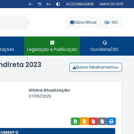
A-
A+
ACESSIBILIDADE
MAPA DO SITE
Diário Oficial
E-SIC
itações
Legislação e Publicação
Ouvidoria/SIC
ndireta 2023
Baixar Detalhamento
Ultima Atualização:
07/05/2025
OCUMENTO