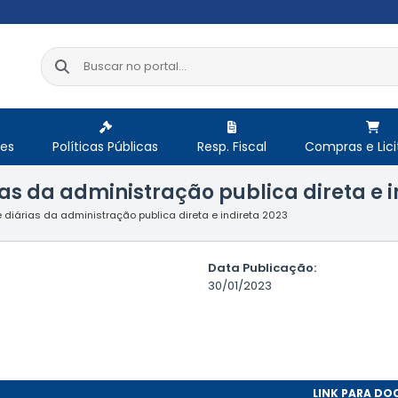
res
Políticas Públicas
Resp. Fiscal
Compras e Lic
s da administração publica direta e i
iárias da administração publica direta e indireta 2023
Data Publicação:
30/01/2023
LINK PARA D