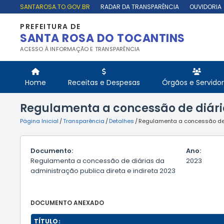
SANTAROSA.TO.GOV.BR
RADAR DA TRANSPARÊNCIA
OUVIDORIA
PREFEITURA DE
SANTA ROSA DO TOCANTINS
ACESSO À INFORMAÇÃO E TRANSPARÊNCIA
Home
Receitas e Despesas
Órgãos e Servido
Regulamenta a concessão de diária
Página Inicial
/
Transparência
/
Detalhes
/
Regulamenta a concessão de d
Documento:
Ano:
Regulamenta a concessão de diárias da
2023
administração publica direta e indireta 2023
DOCUMENTO ANEXADO
TÍTULO
↕