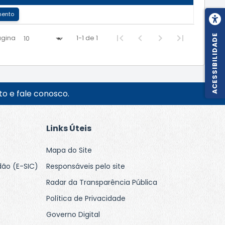
mento
ACESSIBILIDADE
ágina
1-1 de 1
o e fale conosco.
Links Úteis
Mapa do Site
dão (E-SIC)
Responsáveis pelo site
Radar da Transparência Pública
Política de Privacidade
Governo Digital